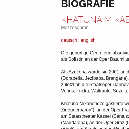
BIOGRAFIE
KHATUNA MIKAB
Mezzosopran
deutsch
|
english
Die gebürtige Georgierin absolvi
als Solistin an der Oper Batumi un
Als Azucena wurde sie 2001 an d
(Dorabella, Jezibaba, Brangäne),
zuletzt an die Staatsoper Hannov
Venus, Fricka, Waltraute, Suzuki,
Khatuna Mikaberidze gastierte wie
Zigeunerbaron“), an der Oper Fra
am Staatstheater Kassel (Santuz
(Maddalena), an der Oper Graz (E
(Eboli), am Staatstheater Wiesba