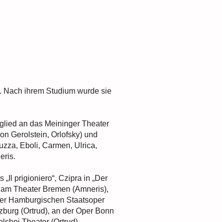
s. Nach ihrem Studium wurde sie
glied an das Meininger Theater
n Gerolstein, Orlofsky) und
uzza, Eboli, Carmen, Ulrica,
eris.
Il prigioniero“, Czipra in „Der
), am Theater Bremen (Amneris),
 der Hamburgischen Staatsoper
zburg (Ortrud), an der Oper Bonn
shoi Theater (Ortrud).