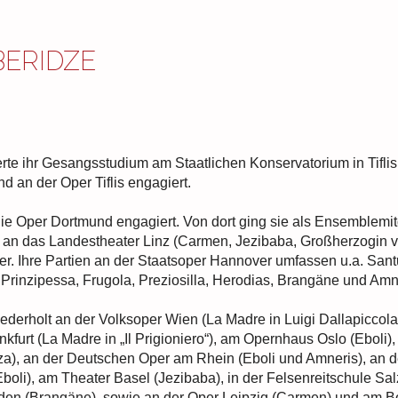
ERIDZE
erte ihr Gesangsstudium am Staatlichen Konservatorium in Tifli
d an der Oper Tiflis engagiert.
ie Oper Dortmund engagiert. Von dort ging sie als Ensemblemit
 an das Landestheater Linz (Carmen, Jezibaba, Großherzogin vo
er. Ihre Partien an der Staatsoper Hannover umfassen u.a. Sant
 Prinzipessa, Frugola, Preziosilla, Herodias, Brangäne und Amn
derholt an der Volksoper Wien (La Madre in Luigi Dallapiccolas „
nkfurt (La Madre in „Il Prigioniero“), am Opernhaus Oslo (Eboli
za), an der Deutschen Oper am Rhein (Eboli und Amneris), an
boli), am Theater Basel (Jezibaba), in der Felsenreitschule Sal
den (Brangäne), sowie an der Oper Leipzig (Carmen) und am Bol